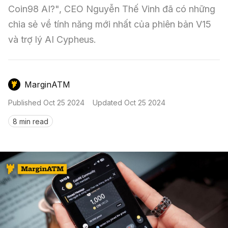
Nến & Price Action
Kinh Nghiệm Đầu Tư
Sign in
Coin98 AI?", CEO Nguyễn Thế Vinh đã có những 
chia sẻ về tính năng mới nhất của phiên bản V15 
GameFi
Mô Hình Biểu Đồ Giá
Sàn Giao Dịch
và trợ lý AI Cypheus.
Công Cụ Đầu Tư
MarginATM
Published
Oct 25 2024
Updated
Oct 25 2024
8 min read