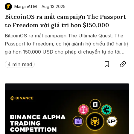
MarginATM
Aug 13 2025
BitcoinOS ra mắt campaign The Passport
to Freedom với giá trị hơn $150,000
BitcoinOS ra mắt campaign The Ultimate Quest: The
Passport to Freedom, cơ hội giành hộ chiếu thứ hai trị
giá hơn 150.000 USD cho phép di chuyển tự do tới
Save
Copy link
hàng loạt quốc gia không cần visa.
4 min read