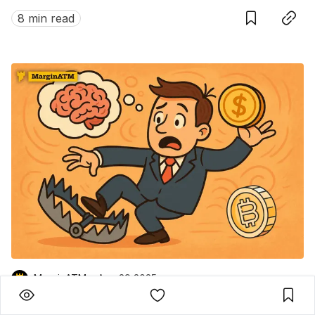
Bài học nào ẩn sau cú sụp đổ lịch sử ấy?
8 min read
MarginATM
Aug 29 2025
4 cái bẫy tâm lý khiến trader thua sạch