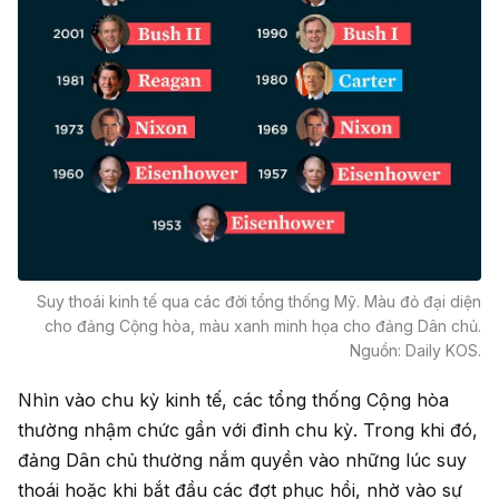
Suy thoái kinh tế qua các đời tổng thống Mỹ. Màu đỏ đại diện
cho đảng Cộng hòa, màu xanh minh họa cho đảng Dân chủ.
Nguồn: Daily KOS.
Nhìn vào chu kỳ kinh tế, các tổng thống Cộng hòa
thường nhậm chức gần với đỉnh chu kỳ. Trong khi đó,
đảng Dân chủ thường nắm quyền vào những lúc suy
thoái hoặc khi bắt đầu các đợt phục hồi, nhờ vào sự