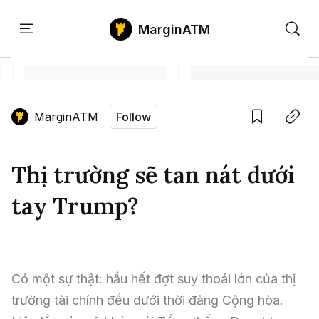
MarginATM
Kiến
Học
Săn
Thức
PTKT
Gem
Language edition
Vie
MarginATM
Follow
Home
Save
Copy link
Tin Tức Crypto
Thị trường sẽ tan nát dưới
Tin Tức Bitcoin
ATM Analytics
tay Trump?
Phân Tích Bitcoin
Tin Tức Altcoin
Kiến Thức
Thuật Ngữ Cơ Bản
Phân Tích Ethereum
Tin Tức Thị Trường
Học PTKT
Có một sự thật: hầu hết đợt suy thoái lớn của thị 
Chỉ Báo Kỹ Thuật
Kiến Thức Tổng Hợp
Phân Tích Thị Trường
Săn Gem
trường tài chính đều dưới thời đảng Cộng hòa. 
Airdrop