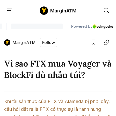
MarginATM
Kiến
Học
Săn
Thức
PTKT
Gem
Language edition
Vie
MarginATM
Follow
Home
Save
Copy link
Tin Tức Crypto
Vì sao FTX mua Voyager và
Tin Tức Bitcoin
ATM Analytics
BlockFi dù nhẵn túi?
Phân Tích Bitcoin
Tin Tức Altcoin
Kiến Thức
Thuật Ngữ Cơ Bản
Phân Tích Ethereum
Tin Tức Thị Trường
Học PTKT
Khi tài sản thực của FTX và Alameda bị phơi bày, 
Chỉ Báo Kỹ Thuật
Kiến Thức Tổng Hợp
Phân Tích Thị Trường
Săn Gem
câu hỏi đặt ra là FTX có thực sự là “anh hùng 
Airdrop