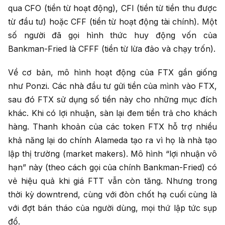
qua CFO (tiền từ hoạt động), CFI (tiền từ tiền thu được
từ đầu tư) hoặc CFF (tiền từ hoạt động tài chính). Một
số người đã gọi hình thức huy động vốn của
Bankman-Fried là CFFF (tiền từ lừa đảo và chạy trốn).
Về cơ bản, mô hình hoạt động của FTX gần giống
như Ponzi. Các nhà đầu tư gửi tiền của mình vào FTX,
sau đó FTX sử dụng số tiền này cho những mục đích
khác. Khi có lợi nhuận, sàn lại đem tiền trả cho khách
hàng. Thanh khoản của các token FTX hỗ trợ nhiều
khả năng lại do chính Alameda tạo ra vì họ là nhà tạo
lập thị trường (market makers). Mô hình “lợi nhuận vô
hạn” này (theo cách gọi của chính Bankman-Fried) có
vẻ hiệu quả khi giá FTT vẫn còn tăng. Nhưng trong
thời kỳ downtrend, cùng với đòn chốt hạ cuối cùng là
với đợt bán tháo của người dùng, mọi thứ lập tức sụp
đổ.