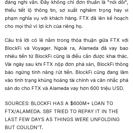
đáng nghi vấn. Đây không chỉ đơn thuần là "nói dối",
thiếu tiết lộ thông tin, sơ suất nghiêm trọng hay vi
phạm nghĩa vụ với khách hàng. FTX đã lên kế hoạch
cho mọi thứ vì lợi ích của riêng họ.
Câu trả lời có lẽ nằm trong thỏa thuận giữa FTX với
BlockFi và Voyager. Ngoài ra, Alameda đã vay bao
nhiêu tiền từ BlockFi cũng là điều cần được khai thác.
Vài ngày sau khi FTX nộp đơn phá sản, BlockFi thông
báo ngừng tính năng rút tiền. BlockFi cũng đang lâm
vào tình trạng khủng hoảng tài chính và cân nhắc phá
sản do cho FTX và Alameda vay hơn 600 triệu USD.
SOURCES: BLOCKFI HAS A $600M+ LOAN TO
FTX/ALAMEDA. SBF TRIED TO REPAY IT IN THE
LAST FEW DAYS AS THINGS WERE UNFOLDING
BUT COULDN'T.