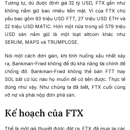
Tương tự, dù được định giá 32 tỷ USD, FTX gần như
không nắm giữ bao nhiêu tiền mặt. Ví của FTX chủ
yếu bao gồm 93 triệu USD FTT, 27 triệu USD ETH và
22 triệu USD MATIC. Hơn một nửa trong số 579 triệu
USD sàn nắm giữ là một loạt altcoin khác như
SERUM, MAPS và TRUMPLOSE.
Nói một cách đơn giản, khi tình huống xấu nhất xảy
ra, Bankman-Fried không để đủ khả năng tài chính để
chống đỡ. Bankman-Fried không thể bán FTT hay
SOL bất cứ lúc nào họ muốn để có tiền được. Thực tế
đúng như vậy. Như chúng ta đã biết, FTX cuối cùng
vỡ nợ và phải nộp đơn phá sản.
Kế hoạch của FTX
Thế là một giả thuyết được đặt ra. FTX đã mua lại các