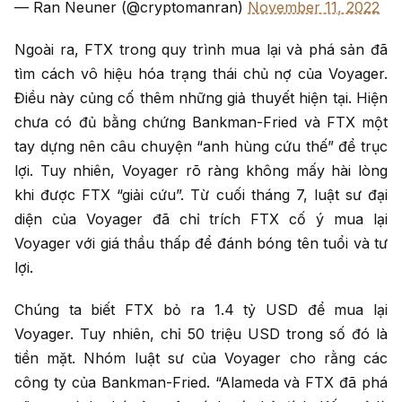
— Ran Neuner (@cryptomanran)
November 11, 2022
Ngoài ra, FTX trong quy trình mua lại và phá sản đã
tìm cách vô hiệu hóa trạng thái chủ nợ của Voyager.
Điều này củng cố thêm những giả thuyết hiện tại. Hiện
chưa có đủ bằng chứng Bankman-Fried và FTX một
tay dựng nên câu chuyện “anh hùng cứu thế” để trục
lợi. Tuy nhiên, Voyager rõ ràng không mấy hài lòng
khi được FTX “giải cứu”. Từ cuối tháng 7, luật sư đại
diện của Voyager đã chỉ trích FTX cố ý mua lại
Voyager với giá thầu thấp để đánh bóng tên tuổi và tư
lợi.
Chúng ta biết FTX bỏ ra 1.4 tỷ USD để mua lại
Voyager. Tuy nhiên, chỉ 50 triệu USD trong số đó là
tiền mặt. Nhóm luật sư của Voyager cho rằng các
công ty của Bankman-Fried. “Alameda và FTX đã phá