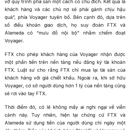
vỡ quy trình phá sản một cách có chủ đích. Kết quả là
khách hàng và các chủ nợ sẽ phải gánh chịu hậu
quả”, phía Voyager tuyên bố. Bên cạnh đó, dựa trên
số điều khoản giao dịch, họ suy đoán FTX và
Alameda có “mưu đồ nội bộ” nhằm chiếm đoạt
Voyager.
FTX cho phép khách hàng của Voyager nhận được
một phần tiền trên nền tảng nếu đăng ký tài khoản
FTX. Luật sư cho rằng FTX chỉ mua lại tài sản của
khách hàng với giá chiết khấu. Ngoài ra, khi sở hữu
Voyager, cơ sở người dùng hơn 1 tỷ của nền tảng cũng
sẽ rơi vào tay FTX.
Thời điểm đó, có lẽ không mấy ai nghi ngại về viễn
cảnh này. Tuy nhiên, hiện tại chứng cứ FTX và
Alameda sử dụng tiền của người dùng chỉ ngày một