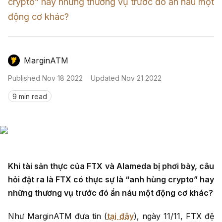
Nến & Price Action
crypto” hay những thương vụ trước đó ẩn náu một 
Kinh Nghiệm Đầu Tư
Sign in
động cơ khác?
GameFi
Mô Hình Biểu Đồ Giá
Sàn Giao Dịch
Công Cụ Đầu Tư
MarginATM
Published
Nov 18 2022
Updated
Nov 21 2022
9 min read
Khi tài sản thực của FTX và Alameda bị phơi bày, câu
hỏi đặt ra là FTX có thực sự là “anh hùng crypto” hay
những thương vụ trước đó ẩn náu một động cơ khác?
Như MarginATM đưa tin (
tại đây
), ngày 11/11, FTX đệ