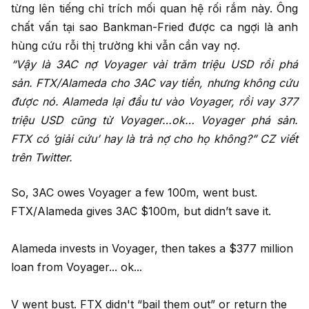
từng lên tiếng chỉ trích mối quan hệ rối rắm này. Ông
chất vấn tại sao Bankman-Fried được ca ngợi là anh
hùng cứu rỗi thị trường khi vẫn cần vay nợ.
“Vậy là 3AC nợ Voyager vài trăm triệu USD rồi phá
sản. FTX/Alameda cho 3AC vay tiền, nhưng không cứu
được nó. Alameda lại đầu tư vào Voyager, rồi vay 377
triệu USD cũng từ Voyager…ok… Voyager phá sản.
FTX có ‘giải cứu’ hay là trả nợ cho họ không?” CZ viết
trên Twitter.
So, 3AC owes Voyager a few 100m, went bust.
FTX/Alameda gives 3AC $100m, but didn’t save it.
Alameda invests in Voyager, then takes a $377 million
loan from Voyager... ok...
V went bust. FTX didn't “bail them out” or return the