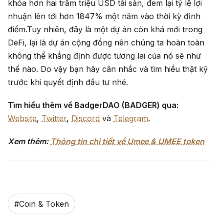
khóa hơn hai trăm triệu USD tài sản, đem lại tỷ lệ lợi
nhuận lên tới hơn 1847% một năm vào thời kỳ đỉnh
điểm.Tuy nhiên, đây là một dự án còn khá mới trong
DeFi, lại là dự án cộng đồng nên chúng ta hoàn toàn
không thể khẳng định được tương lai của nó sẽ như
thế nào. Do vậy bạn hãy cân nhắc và tìm hiểu thật kỹ
trước khi quyết định đầu tư nhé.
Tìm hiểu thêm về BadgerDAO (BADGER) qua:
Website
,
Twitter
,
Discord
và
Telegram
.
Xem thêm:
Thông tin chi tiết về Umee & UMEE token
#
Coin & Token