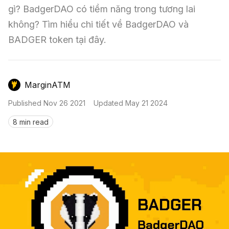
Nến & Price Action
Kinh Nghiệm Đầu Tư
Sign in
gì? BadgerDAO có tiềm năng trong tương lai 
không? Tìm hiểu chi tiết về BadgerDAO và 
GameFi
Mô Hình Biểu Đồ Giá
Sàn Giao Dịch
BADGER token tại đây.
Công Cụ Đầu Tư
MarginATM
Published
Nov 26 2021
Updated
May 21 2024
8 min read