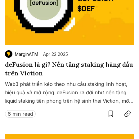
MarginATM
Apr 22 2025
deFusion là gì? Nền tảng staking hàng đầu
trên Viction
Web3 phát triển kéo theo nhu cầu staking linh hoạt,
hiệu quả và mở rộng. deFusion ra đời như nền tảng
liquid staking tiên phong trên hệ sinh thái Viction, mở
Save
Copy link
ra kỷ nguyên mới: staking on-chain mà không cần
6 min read
đánh đổi giữa phần thưởng và thanh khoản.