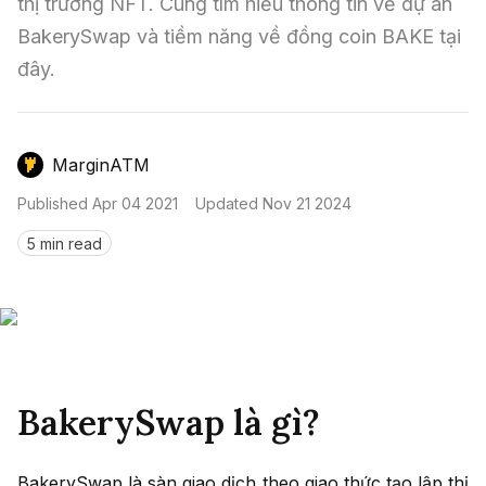
Nến & Price Action
thị trường NFT. Cùng tìm hiểu thông tin về dự án 
Kinh Nghiệm Đầu Tư
Sign in
BakerySwap và tiềm năng về đồng coin BAKE tại 
GameFi
Mô Hình Biểu Đồ Giá
Sàn Giao Dịch
đây.
Công Cụ Đầu Tư
MarginATM
Published
Apr 04 2021
Updated
Nov 21 2024
5 min read
BakerySwap là gì?
BakerySwap là sàn giao dịch theo giao thức tạo lập thị