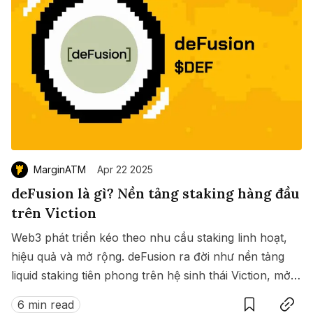
MarginATM
Apr 22 2025
deFusion là gì? Nền tảng staking hàng đầu
trên Viction
Web3 phát triển kéo theo nhu cầu staking linh hoạt,
hiệu quả và mở rộng. deFusion ra đời như nền tảng
liquid staking tiên phong trên hệ sinh thái Viction, mở
Save
Copy link
ra kỷ nguyên mới: staking on-chain mà không cần
6 min read
đánh đổi giữa phần thưởng và thanh khoản.