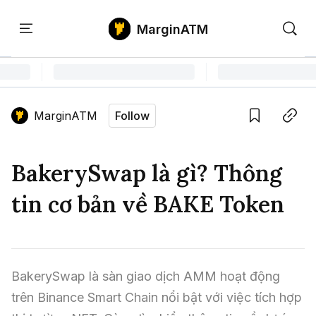
MarginATM
Kiến
Học
Săn
Thức
PTKT
Gem
Language edition
Vie
MarginATM
Follow
Home
Save
Copy link
Tin Tức Crypto
BakerySwap là gì? Thông
Tin Tức Bitcoin
ATM Analytics
tin cơ bản về BAKE Token
Phân Tích Bitcoin
Tin Tức Altcoin
Kiến Thức
Thuật Ngữ Cơ Bản
Phân Tích Ethereum
Tin Tức Thị Trường
Học PTKT
BakerySwap là sàn giao dịch AMM hoạt động 
Chỉ Báo Kỹ Thuật
Kiến Thức Tổng Hợp
Phân Tích Thị Trường
Săn Gem
trên Binance Smart Chain nổi bật với việc tích hợp 
Airdrop