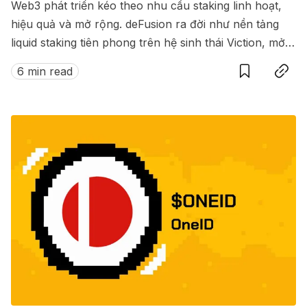
Web3 phát triển kéo theo nhu cầu staking linh hoạt,
hiệu quả và mở rộng. deFusion ra đời như nền tảng
liquid staking tiên phong trên hệ sinh thái Viction, mở
Save
Copy link
ra kỷ nguyên mới: staking on-chain mà không cần
6 min read
đánh đổi giữa phần thưởng và thanh khoản.