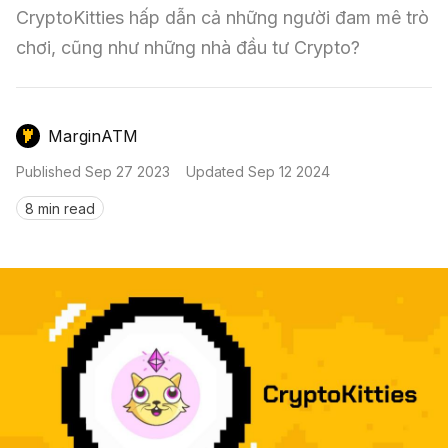
Nến & Price Action
Kinh Nghiệm Đầu Tư
Sign in
CryptoKitties hấp dẫn cả những người đam mê trò 
chơi, cũng như những nhà đầu tư Crypto?
GameFi
Mô Hình Biểu Đồ Giá
Sàn Giao Dịch
Công Cụ Đầu Tư
MarginATM
Published
Sep 27 2023
Updated
Sep 12 2024
8 min read