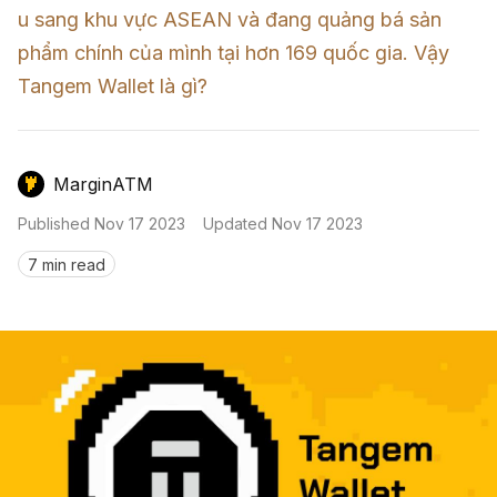
Nến & Price Action
Kinh Nghiệm Đầu Tư
Sign in
u sang khu vực ASEAN và đang quảng bá sản 
phẩm chính của mình tại hơn 169 quốc gia. Vậy 
GameFi
Mô Hình Biểu Đồ Giá
Sàn Giao Dịch
Tangem Wallet là gì?
Công Cụ Đầu Tư
MarginATM
Published
Nov 17 2023
Updated
Nov 17 2023
7 min read