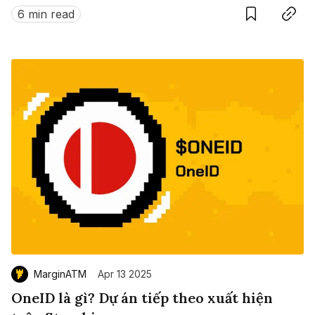
ra kỷ nguyên mới: staking on-chain mà không cần
6 min read
đánh đổi giữa phần thưởng và thanh khoản.
MarginATM
Apr 13 2025
OneID là gì? Dự án tiếp theo xuất hiện