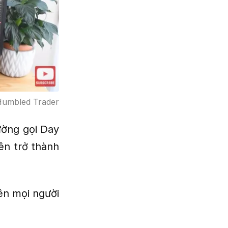
umbled Trader
hường gọi Day
ên trở thành
ên mọi người