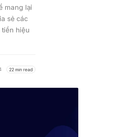
 mang lại 
a sẻ các 
iền hiệu 
4
22 min read