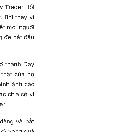
 Trader, tôi
 Bởi thay vì
ết mọi người
g để bắt đầu
rở thành Day
 thất của họ
hình ảnh các
ác chia sẻ vì
er.
 dàng và bắt
 kỳ vọng quá