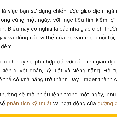
 là việc bạn sử dụng chiến lược giao dịch ngắ
rong cùng một ngày, với mục tiêu tìm kiếm lợi
ắn. Điều này có nghĩa là các nhà giao dịch thư
ày và đóng các vị thế của họ vào mỗi buổi tối,
 đêm.
ao dịch này sẽ phù hợp đối với các nhà giao dịc
 kiện quyết đoán, kỷ luật và siêng năng. Hội t
ó thể có khả năng trở thành Day Trader thành 
thường sẽ mở nhiều lệnh trong một ngày, phụ
 số
phân tích kỹ thuật
và hoạt động của
đường g