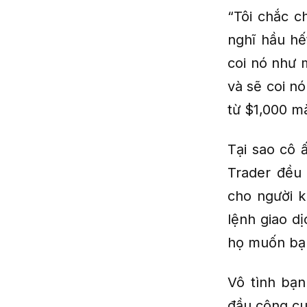
“Tôi chắc c
nghĩ hầu hế
coi nó như 
và sẽ coi n
từ $1,000 m
Tại sao cô 
Trader đều 
cho người k
lệnh giao dị
họ muốn bạn
Vô tình bạn
đầu công cu