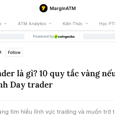
MarginATM
o
ATM Analytics
Kiến Thức
Học PT
M
Follow
der là gì? 10 quy tắc vàng n
nh Day trader
ng tìm hiểu lĩnh vực trading và muốn trở 