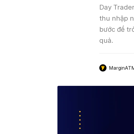
Day Trader
GameFi
Mô Hình Biểu Đồ Giá
Sàn Giao Dịch
thu nhập n
Công Cụ Đầu Tư
bước để tr
quả.
MarginAT