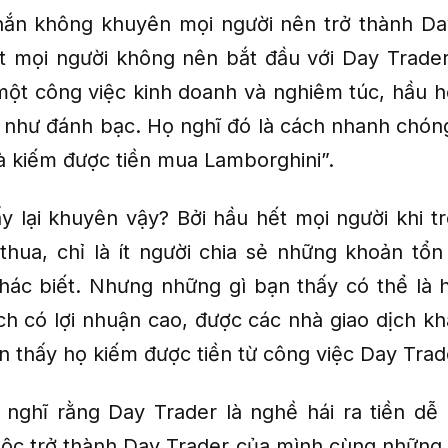
hắn không khuyên mọi người nên trở thành Day
t mọi người không nên bắt đầu với Day Trader.
một công việc kinh doanh và nghiêm túc, hầu h
ó như đánh bạc. Họ nghĩ đó là cách nhanh chón
à kiếm được tiền mua Lamborghini”.
ấy lại khuyên vậy? Bởi hầu hết mọi người khi t
thua, chỉ là ít người chia sẻ những khoản tổn
hác biết. Nhưng những gì bạn thấy có thể là 
ch có lợi nhuận cao, được các nhà giao dịch kh
 thấy họ kiếm được tiền từ công việc Day Trad
 nghĩ rằng Day Trader là nghề hái ra tiền dễ
ộc trở thành Day Trader của mình cùng những