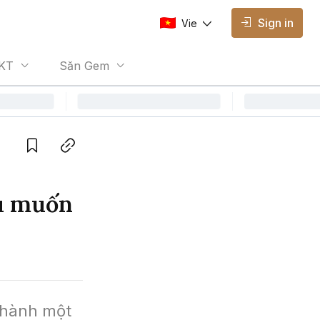
Sign in
Vie
AVAILABLE EDITIONS
KT
Săn Gem
Vie
Vietnamese
Save
Copy link
ếu muốn
thành một 