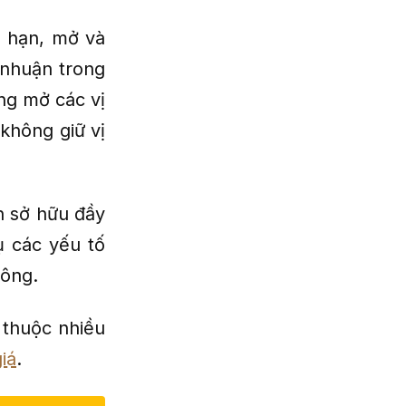
n hạn, mở và
 nhuận trong
ờng mở các vị
 không giữ vị
h sở hữu đầy
ụ các yếu tố
công.
 thuộc nhiều
iá
.