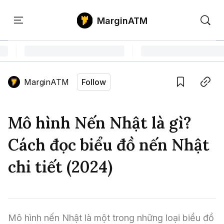
MarginATM
Kiến
Học
Săn
Thức
PTKT
Gem
Language edition
Vie
MarginATM
Follow
Home
Save
Copy link
Tin Tức Crypto
Mô hình Nến Nhật là gì?
Tin Tức Bitcoin
ATM Analytics
Cách đọc biểu đồ nến Nhật
Phân Tích Bitcoin
Tin Tức Altcoin
Kiến Thức
chi tiết (2024)
Thuật Ngữ Cơ Bản
Phân Tích Ethereum
Tin Tức Thị Trường
Học PTKT
Chỉ Báo Kỹ Thuật
Kiến Thức Tổng Hợp
Phân Tích Thị Trường
Săn Gem
Mô hình nến Nhật là một trong những loại biểu đồ 
Airdrop