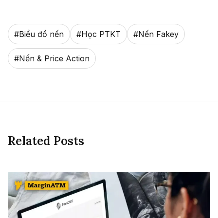
#
Biểu đồ nến
#
Học PTKT
#
Nến Fakey
#
Nến & Price Action
Related Posts