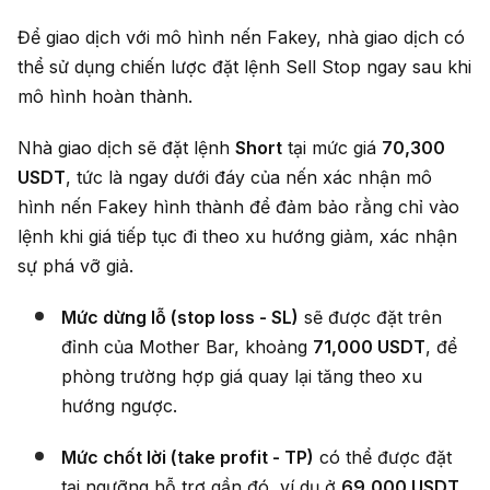
Để giao dịch với mô hình nến Fakey, nhà giao dịch có
thể sử dụng chiến lược đặt lệnh Sell Stop ngay sau khi
mô hình hoàn thành.
Nhà giao dịch sẽ đặt lệnh
Short
tại mức giá
70,300
USDT
, tức là ngay dưới đáy của nến xác nhận mô
hình nến Fakey hình thành để đảm bảo rằng chỉ vào
lệnh khi giá tiếp tục đi theo xu hướng giảm, xác nhận
sự phá vỡ giả.
Mức dừng lỗ (stop loss - SL)
sẽ được đặt trên
đỉnh của Mother Bar, khoảng
71,000 USDT
, để
phòng trường hợp giá quay lại tăng theo xu
hướng ngược.
Mức chốt lời (take profit - TP)
có thể được đặt
tại ngưỡng hỗ trợ gần đó, ví dụ ở
69,000 USDT
,