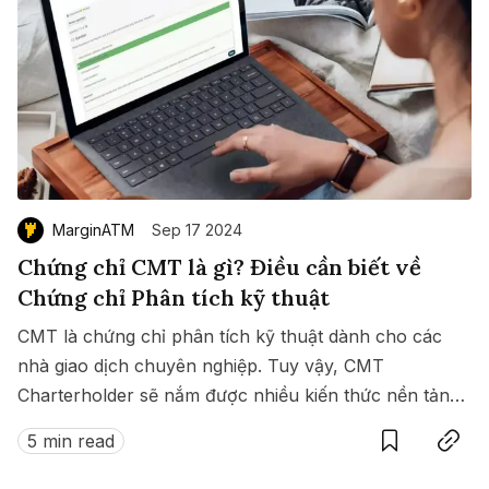
MarginATM
Sep 17 2024
Chứng chỉ CMT là gì? Điều cần biết về
Chứng chỉ Phân tích kỹ thuật
CMT là chứng chỉ phân tích kỹ thuật dành cho các
nhà giao dịch chuyên nghiệp. Tuy vậy, CMT
Charterholder sẽ nắm được nhiều kiến thức nền tảng
Save
Copy link
khác liên quan. Do đó, đây là một chứng chỉ quan
5 min read
trọng đối với nhân sự trong lĩnh vực tài chính.