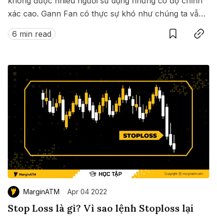
không được nhiều người sử dụng nhưng có độ chính
xác cao. Gann Fan có thực sự khó như chúng ta vẫn
Save
Copy link
nghĩ?
6 min read
MarginATM
Apr 04 2022
Stop Loss là gì? Vì sao lệnh Stoploss lại