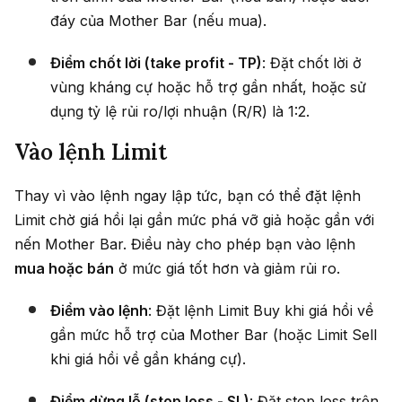
đáy của Mother Bar (nếu mua).
Điểm chốt lời (take profit - TP)
: Đặt chốt lời ở
vùng kháng cự hoặc hỗ trợ gần nhất, hoặc sử
dụng tỷ lệ rủi ro/lợi nhuận (R/R) là 1:2.
Vào lệnh Limit
Thay vì vào lệnh ngay lập tức, bạn có thể đặt lệnh
Limit chờ giá hồi lại gần mức phá vỡ giả hoặc gần với
nến Mother Bar. Điều này cho phép bạn vào lệnh
mua hoặc bán
ở mức giá tốt hơn và giảm rủi ro.
Điểm vào lệnh
: Đặt lệnh Limit Buy khi giá hồi về
gần mức hỗ trợ của Mother Bar (hoặc Limit Sell
khi giá hồi về gần kháng cự).
Điểm dừng lỗ (stop loss - SL)
: Đặt stop loss trên