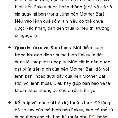
hình nến Fakey được hoàn thành (phá vỡ giả và
giá quay lại bên trong vùng nến Mother Bar).
Nếu vào lệnh quá sớm, tín hiệu có thể chưa
được xác nhận, dẫn đến thua lỗ nếu thị trường
đi ngược lại.
Quản lý rủi ro với Stop Loss
: Một điểm quan
trọng khi giao dịch với mô hình Fakey là đặt
dừng lỗ (stop loss) hợp lý. Mức cắt lỗ nên được
đặt phía trên đỉnh của nến Mother Bar (đối với
lệnh bán) hoặc dưới đáy của nến Mother Bar
(đối với lệnh mua). Điều này giúp bạn bảo vệ tài
khoản khỏi những cú đảo chiều bất ngờ.
Kết hợp với các chỉ báo kỹ thuật khác
: Để tăng
độ tin cậy của mô hình nến Fakey, bạn có thể sử
dụng thêm các chỉ báo kỹ thuật như
RSI
hoặc