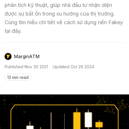
Nến & Price Action
Kinh Nghiệm Đầu Tư
Sign in
phân tích kỹ thuật, giúp nhà đầu tư nhận diện 
được sự bất ổn trong xu hướng của thị trường. 
GameFi
Mô Hình Biểu Đồ Giá
Sàn Giao Dịch
Cùng tìm hiểu chi tiết về cách sử dụng nến Fakey 
Công Cụ Đầu Tư
tại đây.
MarginATM
Published
Nov 30 2021
Updated
Oct 29 2024
13 min read