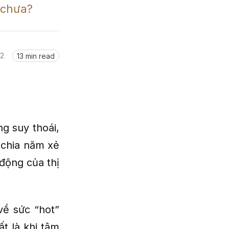
 chưa?
22
13 min read
ng suy thoái,
 chia năm xẻ
động của thị
về sức “hot”
ất là khi tâm