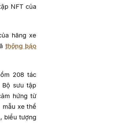
u tập NFT của
 của hãng xe
đã
thông báo
gồm 208 tác
. Bộ sưu tập
cảm hứng từ
, mẫu xe thể
, biểu tượng