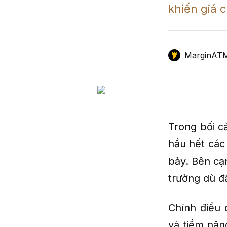
khiến giá 
GameFi
Mô Hình Biểu Đồ Giá
Sàn Giao Dịch
Công Cụ Đầu Tư
MarginAT
Trong bối cả
hầu hết các
bảy. Bên cạ
trường dù đ
Chính điều 
và tiềm năng