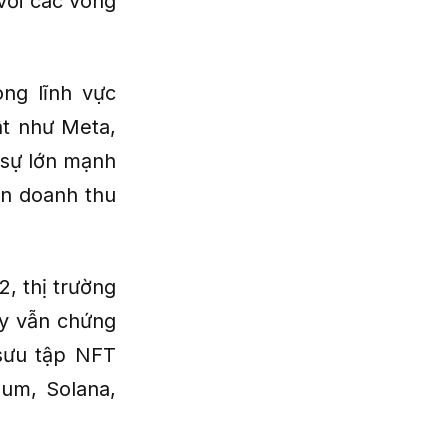
với các vòng
ong lĩnh vực
ật như Meta,
 sự lớn mạnh
n doanh thu
, thị trường
ày vẫn chứng
 sưu tập NFT
um, Solana,