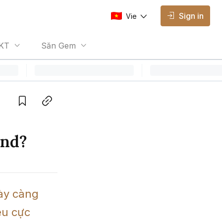
Sign in
Vie
AVAILABLE EDITIONS
KT
Săn Gem
Vie
Vietnamese
Save
Copy link
end?
ày càng 
u cực 