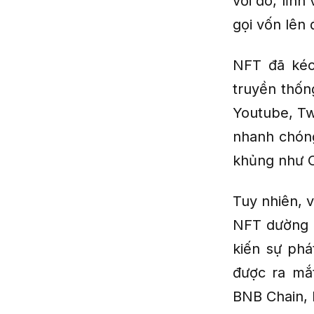
với đó, lĩn
gọi vốn lên
NFT đã kéo 
truyền thốn
Youtube, Tw
nhanh chón
khủng như O
Tuy nhiên, 
NFT dường n
kiến sự phá
được ra mắ
BNB Chain, 