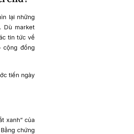
ìn lại những
y. Dù market
c tin tức về
o cộng đồng
ớc tiến ngày
ắt xanh” của
. Bằng chứng