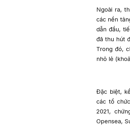
Ngoài ra, t
các nền tản
dẫn đầu, ti
đã thu hút 
Trong đó, c
nhỏ lẻ (kho
Đặc biệt, k
các tổ chứ
2021, chứn
Opensea, Su