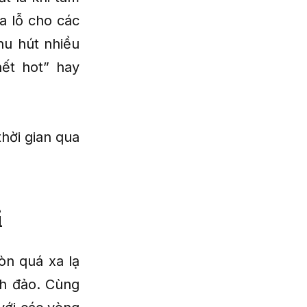
ua lỗ cho các
hu hút nhiều
ết hot” hay
hời gian qua
i
òn quá xa lạ
nh đảo. Cùng