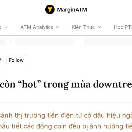
MarginATM
o
ATM Analytics
Kiến Thức
Học PT
M
Follow
 còn “hot” trong mùa downtr
ảnh thị trường tiền điện tử có dấu hiệu ng
 hầu hết các đồng coin đều bị ảnh hưởng tiê