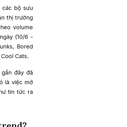
n các bộ sưu
n thị trường
 theo volume
ngày (10/6 -
unks, Bored
 Cool Cats.
, gần đây đã
ó là việc mở
ư tin tức ra
ntrend?