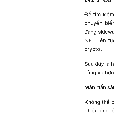
Để tìm kiếm
chuyển biến
đang sidewa
NFT liên t
crypto.
Sau đây là 
càng xa hơn
Màn “lấn sâ
Không thể p
nhiều ông l