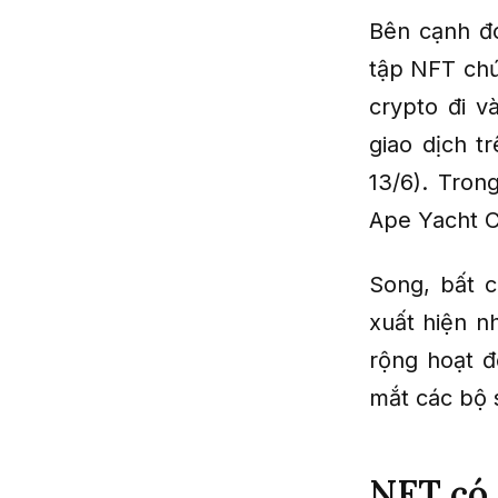
Bên cạnh đó
tập NFT chứ
crypto đi v
giao dịch t
13/6). Tro
Ape Yacht C
Song, bất c
xuất hiện n
rộng hoạt đ
mắt các bộ s
NFT có