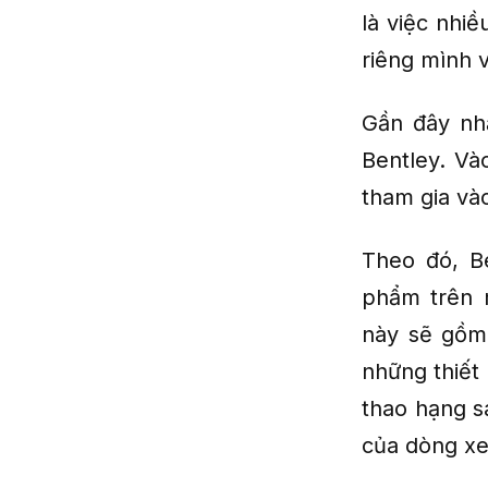
là việc nhiề
riêng mình 
Gần đây nhấ
Bentley. V
tham gia và
Theo đó, B
phẩm trên m
này sẽ gồm
những thiết
thao hạng s
của dòng xe 