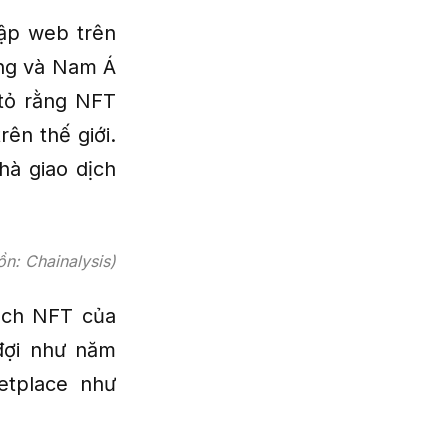
cập web trên
ung và Nam Á
 tỏ rằng NFT
ên thế giới.
hà giao dịch
n: Chainalysis)
dịch NFT của
đợi như năm
etplace như