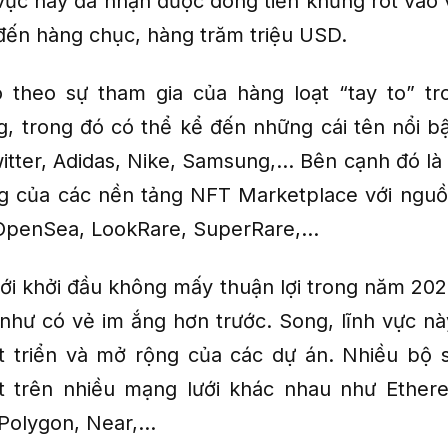
h vực này đã nhận được dòng tiền khủng rót vào 
 đến hàng chục, hàng trăm triệu USD.
theo sự tham gia của hàng loạt “tay to” tr
g, trong đó có thể kể đến những cái tên nổi b
itter, Adidas, Nike, Samsung,... Bên cạnh đó là
g của các nền tảng NFT Marketplace với nguồ
penSea, LookRare, SuperRare,...
với khởi đầu không mấy thuận lợi trong năm 2022
hư có vẻ im ắng hơn trước. Song, lĩnh vực n
t triển và mở rộng của các dự án. Nhiều bộ
t trên nhiều mạng lưới khác nhau như Ethere
Polygon, Near,...