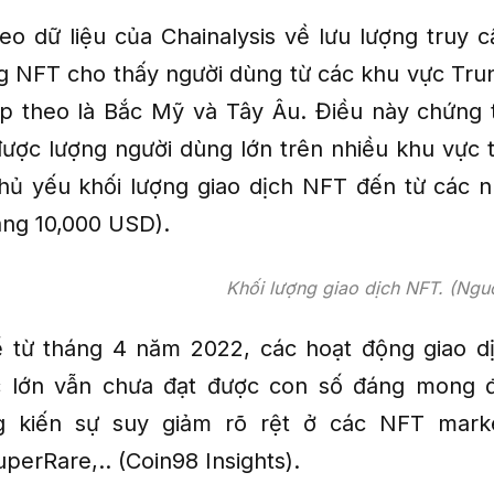
heo dữ liệu của Chainalysis về lưu lượng truy 
g NFT cho thấy người dùng từ các khu vực Tr
ếp theo là Bắc Mỹ và Tây Âu. Điều này chứng
được lượng người dùng lớn trên nhiều khu vực tr
hủ yếu khối lượng giao dịch NFT đến từ các n
ảng 10,000 USD).
Khối lượng giao dịch NFT. (Nguồ
ể từ tháng 4 năm 2022, các hoạt động giao 
c lớn vẫn chưa đạt được con số đáng mong 
g kiến sự suy giảm rõ rệt ở các NFT mark
perRare,.. (Coin98 Insights).