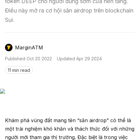
Nến & Price Action
token DEEP cho người dùng sớm của nền tảng. 
Kinh Nghiệm Đầu Tư
Sign in
Điều này mở ra cơ hội săn airdrop trên blockchain 
GameFi
Mô Hình Biểu Đồ Giá
Sàn Giao Dịch
Sui.
Công Cụ Đầu Tư
MarginATM
Published
Oct 20 2022
Updated
Apr 29 2024
11 min read
Khám phá vùng đất mang tên “săn airdrop” có thể là
một trải nghiệm khó khăn và thách thức đối với những
người mới tham gia thị trường. Đặc biệt là trong việc