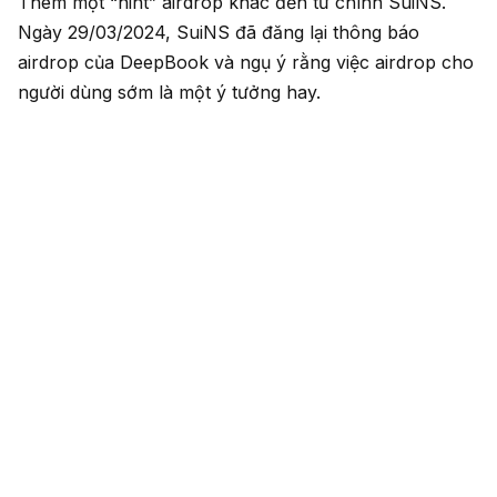
Thêm một “hint” airdrop khác đến từ chính SuiNS.
Ngày 29/03/2024, SuiNS đã đăng lại thông báo
airdrop của DeepBook và ngụ ý rằng việc airdrop cho
người dùng sớm là một ý tưởng hay.