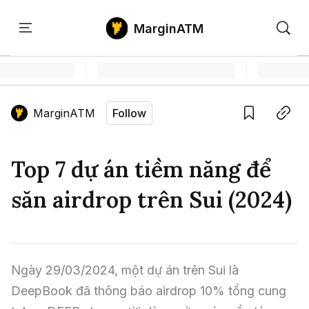
MarginATM
Kiến
Học
Săn
Thức
PTKT
Gem
Language edition
Vie
MarginATM
Follow
Home
Save
Copy link
Tin Tức Crypto
Top 7 dự án tiềm năng để
Tin Tức Bitcoin
ATM Analytics
săn airdrop trên Sui (2024)
Phân Tích Bitcoin
Tin Tức Altcoin
Kiến Thức
Thuật Ngữ Cơ Bản
Phân Tích Ethereum
Tin Tức Thị Trường
Học PTKT
Ngày 29/03/2024, một dự án trên Sui là 
Chỉ Báo Kỹ Thuật
Kiến Thức Tổng Hợp
Phân Tích Thị Trường
Săn Gem
DeepBook đã thông báo airdrop 10% tổng cung 
Airdrop