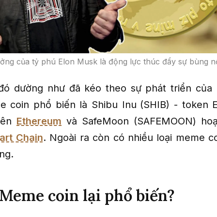
ng của tỷ phú Elon Musk là động lực thúc đẩy sự bùng n
đó dường như đã kéo theo sự phát triển của 
 coin phổ biến là Shibu Inu
(SHIB) - token 
rên
Ethereum
và SafeMoon (SAFEMOON) hoạt
art Chain
. Ngoài ra còn có nhiều loại meme c
ờng.
 Meme coin lại phổ biến?