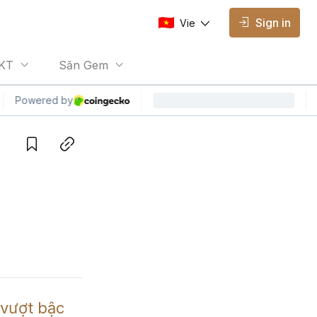
Sign in
Vie
AVAILABLE EDITIONS
KT
Săn Gem
Vie
Vietnamese
Save
Copy link
vượt bậc 