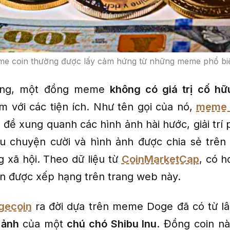
e coin thường được lấy cảm hứng từ những meme phổ biến
ờng, một đồng meme
không có giá trị cố hữ
m với các tiện ích. Như tên gọi của nó,
meme 
 đề xung quanh các hình ảnh hài hước, giải trí 
u chuyện cười và hình ảnh được chia sẻ trên
g xã hội. Theo dữ liệu từ
CoinMarketCap
, có 
en được xếp hạng trên trang web này.
gecoin
ra đời dựa trên meme Doge đã có từ l
h ảnh
của một
chú chó Shibu Inu
. Đồng coin n