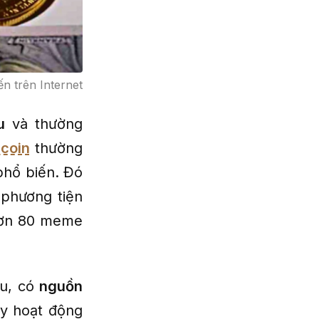
 trên Internet
u
và thường
coin
thường
phổ biến. Đó
 phương tiện
hơn 80 meme
âu, có
nguồn
ày hoạt động