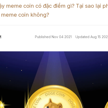
ậy meme coin có đặc điểm gì? Tại sao lại ph
ư meme coin không?
M
Published
Nov 04 2021
Updated
Aug 15 202