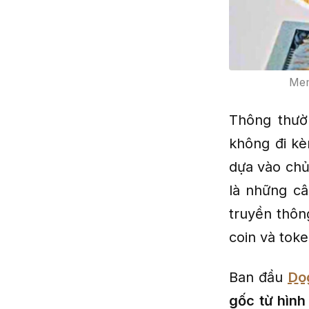
Mem
Thông thư
không đi kè
dựa vào chủ
là những câ
truyền thôn
coin và tok
Ban đầu
Do
gốc từ hìn