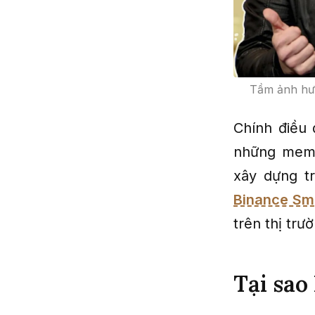
Tầm ảnh hưở
Chính điều 
những meme
xây dựng t
Binance Sm
trên thị trư
Tại sao