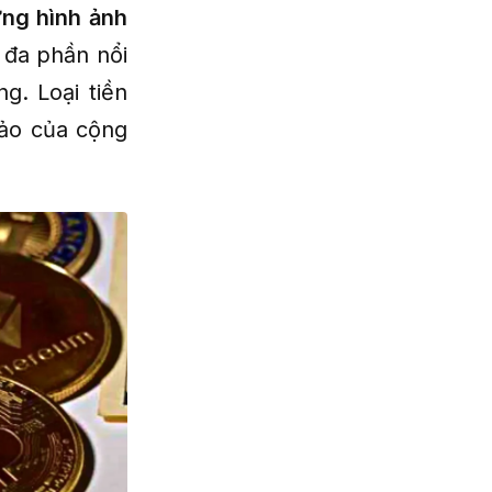
ững hình ảnh
, đa phần nổi
g. Loại tiền
đảo của cộng