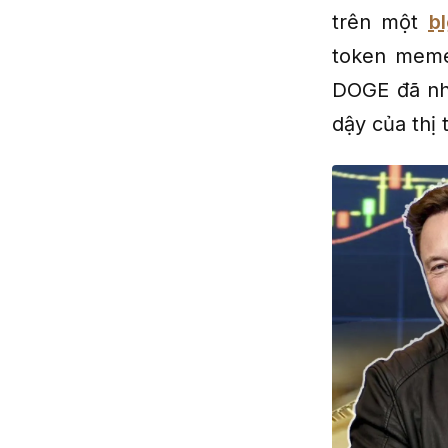
trên một
b
token meme
DOGE đã nh
dậy của thị