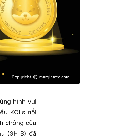
ững hình vui
iều KOLs nổi
anh chóng của
nu (SHIB) đã