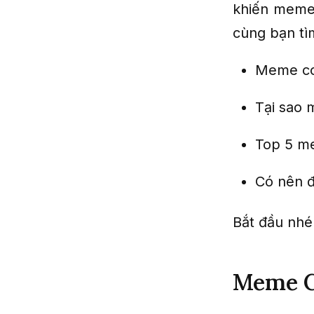
khiến meme 
cùng bạn tì
Meme coi
Tại sao 
Top 5 m
Có nên 
Bắt đầu nhé
Meme Co