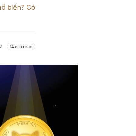
ổ biến? Có 
2
14 min read