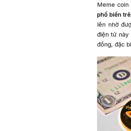
Meme coin 
phổ biến trê
lên nhờ đượ
điện tử này
đồng, đặc bi