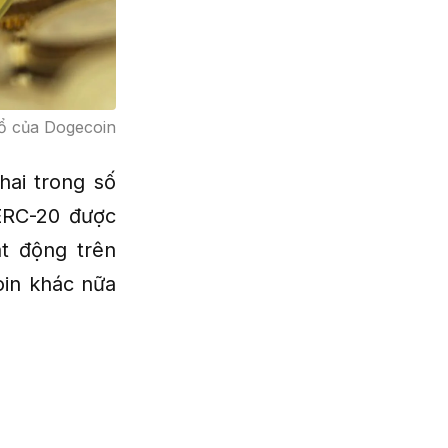
ổ của Dogecoin
hai trong số
ERC-20 được
 động trên
oin khác nữa